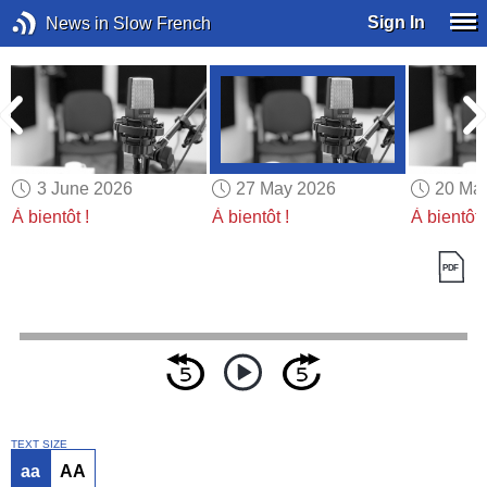
Sign In
News in Slow French
3 June 2026
27 May 2026
20 Ma
À bientôt !
À bientôt !
À bientôt 
TEXT SIZE
aa
AA