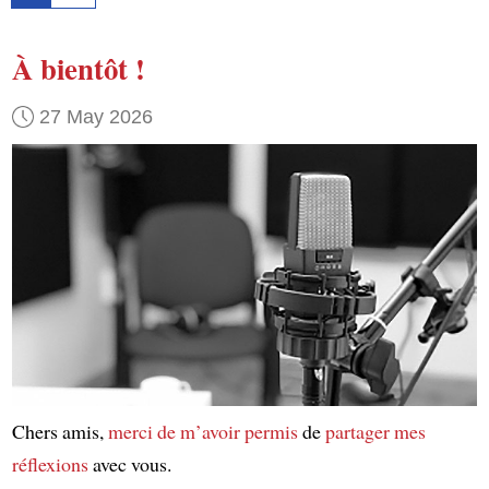
À bientôt !
27 May 2026
Chers amis,
merci de m’avoir permis
de
partager mes
réflexions
avec vous.