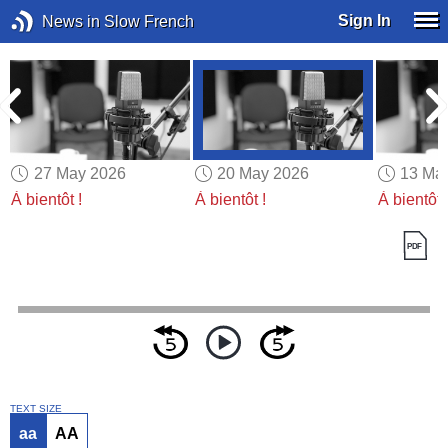
Sign In
News in Slow French
27 May 2026
20 May 2026
13 Ma
À bientôt !
À bientôt !
À bientôt 
TEXT SIZE
aa
AA