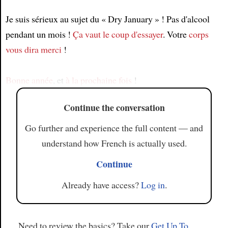
Je suis sérieux au sujet du « Dry January » ! Pas d'alcool
Article
pendant un mois !
Ça vaut le coup d'essayer
. Votre
corps
vous dira merci
!
Bonne année
, et
à la prochaine fois
!
Continue the conversation
Go further and experience the full content — and
understand how French is actually used.
Continue
Already have access?
Log in
.
Need to review the basics? Take our
Get Up To