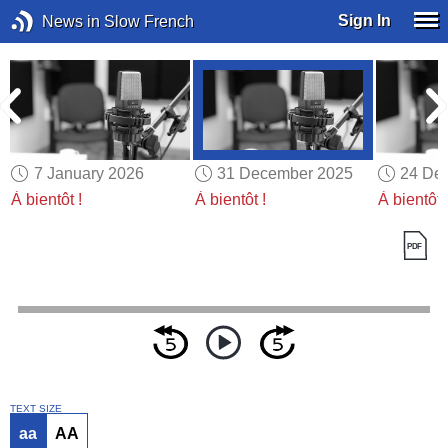
Sign In
News in Slow French
7 January 2026
31 December 2025
24 De
À bientôt !
À bientôt !
À bientôt 
TEXT SIZE
aa
AA