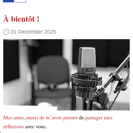
À bientôt !
31 December 2025
Mes amis
,
merci de m’avoir permis
de
partager mes
réflexions
avec vous.