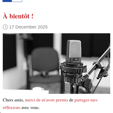
À bientôt !
17 December 2025
Chers amis,
merci de m'avoir permis
de
partager mes
réflexions
avec vous.