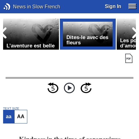
Sign In
News in Slow French
Dites-le avec des
Les po
fleurs
L’aventure est belle
d’amou
TEXT SIZE
aa
AA
Kindness in the time of coronavirus