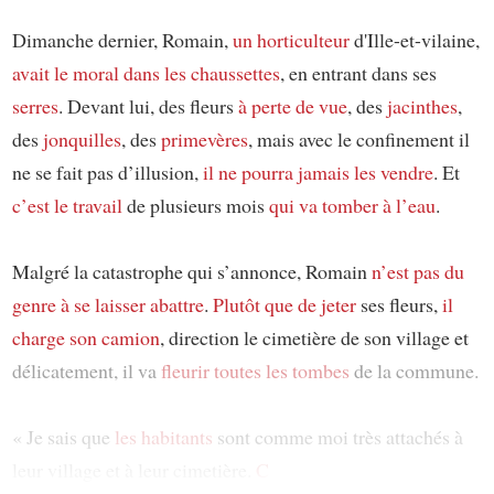
Dimanche dernier, Romain,
un horticulteur
d'Ille-et-vilaine,
avait le moral dans les chaussettes
, en entrant dans ses
serres
. Devant lui, des fleurs
à perte de vue
, des
jacinthes
,
des
jonquilles
, des
primevères
, mais avec le confinement il
ne se fait pas d’illusion,
il ne pourra jamais les vendre
. Et
c’est le travail
de plusieurs mois
qui va tomber à l’eau
.
Malgré la catastrophe qui s’annonce, Romain
n’est pas du
genre
à se laisser abattre
.
Plutôt que de jeter
ses fleurs,
il
charge son camion
, direction le cimetière de son village et
délicatement, il va
fleurir
toutes les tombes
de la commune.
« Je sais que
les habitants
sont comme moi très attachés à
leur village et à leur cimetière.
C