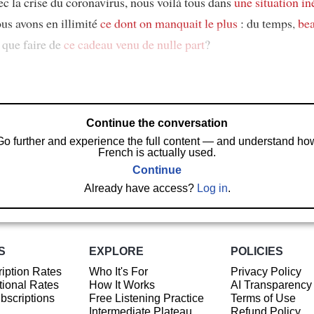
ec la crise du coronavirus, nous voilà tous dans
une situation in
ous avons en illimité
ce dont on manquait le plus
: du temps,
be
 que faire de
ce cadeau venu de nulle part
?
Continue the conversation
Go further and experience the full content — and understand ho
French is actually used.
Continue
Already have access?
Log in
.
S
EXPLORE
POLICIES
iption Rates
Who It's For
Privacy Policy
ional Rates
How It Works
AI Transparency
ubscriptions
Free Listening Practice
Terms of Use
Intermediate Plateau
Refund Policy