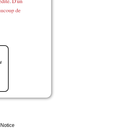
édite
.
D'un
aucoup de
w
 Notice