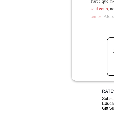
Parce que av
seul coup
, n
temps
. Alors
RATE
Subscr
Educat
Gift S