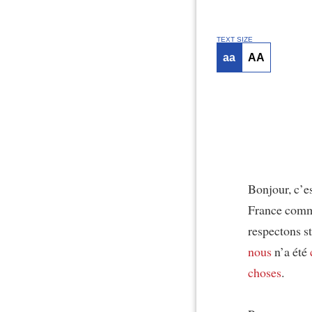
TEXT SIZE
aa
AA
Bonjour, c’e
France com
respectons s
nous
n’a été
choses
.