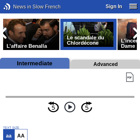
Sign In
News in Slow French
Le scandale du
u
L’incen
Chlordécone
L’affaire Benalla
Dame
Intermediate
Advanced
TEXT SIZE
aa
AA