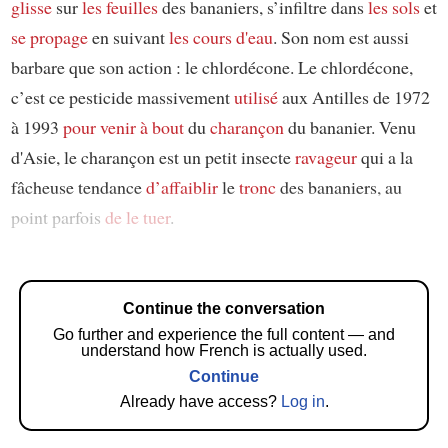
glisse
sur
les feuilles
des bananiers, s’infiltre dans
les sols
et
se propage
en suivant
les cours d'eau
. Son nom est aussi
barbare que son action : le chlordécone. Le chlordécone,
c’est ce pesticide massivement
utilisé
aux Antilles de 1972
à 1993
pour venir à bout
du
charançon
du bananier. Venu
d'Asie, le charançon est un petit insecte
ravageur
qui a la
fâcheuse tendance
d’affaiblir
le
tronc
des bananiers, au
point parfois
de le tuer
.
Continue the conversation
Go further and experience the full content — and
understand how French is actually used.
Continue
Already have access?
Log in
.