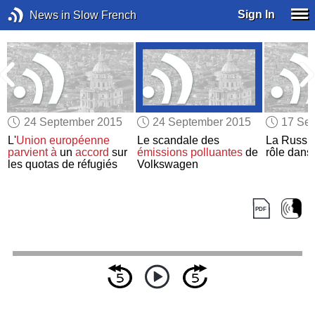
Sign In
News in Slow French
24 September 2015
24 September 2015
17 Se
L'
Union européenne
Le scandale des
La Russi
parvient à
un
accord
sur
émissions polluantes
de
rôle dans 
n
les quotas de réfugiés
Volkswagen