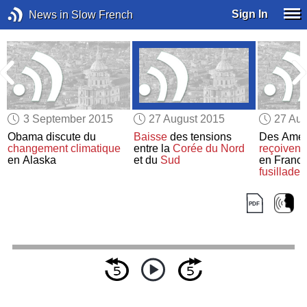
Sign In
News in Slow French
3 September 2015
27 August 2015
27 Aug
Obama discute du
Baisse
des tensions
Des Amér
changement climatique
entre la
Corée du Nord
reçoivent
en Alaska
et du
Sud
en Franc
fusillade
d