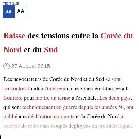
TEXT SIZE
aa
AA
Baisse
des tensions entre la
Corée du
Nord
et du
Sud
27 August 2015
Des négociateurs de Corée du Nord et du Sud
se sont
rencontrés
lundi
à l'intérieur
d'une zone démilitarisée à la
frontière
pour
mettre un terme
à l'escalade.
Les deux pays
,
qui sont
techniquement
en guerre
depuis les années 50
,
ont
publié
une
déclaration conjointe
et la Corée du Nord
a
accepté
de
retirer
ses troupes déployées en
première ligne
.