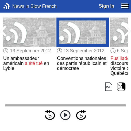
Sign In
News in Slow French
13 September 2012
13 September 2012
6 Sep
Un ambassadeur
Conventions nationales
Fusillade
américain
a été tué
en
des partis républicain et
discours c
Lybie
démocrate
victoire d
Québécoi