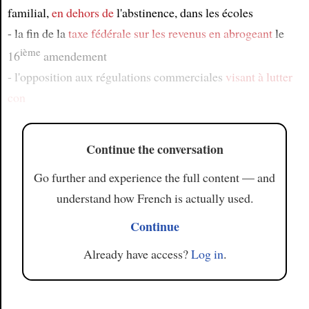
familial,
en dehors de
l'abstinence, dans les écoles
- la fin de la
taxe fédérale sur les revenus
en abrogeant
le
ième
16
amendement
- l'opposition aux régulations commerciales
visant à lutter
con
Continue the conversation
Go further and experience the full content — and
understand how French is actually used.
Continue
Already have access?
Log in
.