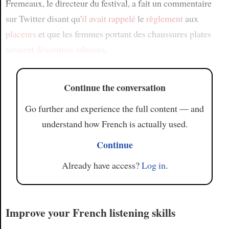
Fremeaux, le directeur du festival, a fait un commentaire
sur Twitter disant qu'
il avait rappelé
le
règlement
aux
placeurs
et que les femmes portant des chaussures plates
seraient désormais admises
.
Continue the conversation
Go further and experience the full content — and
understand how French is actually used.
Continue
Already have access?
Log in
.
Improve your French listening skills