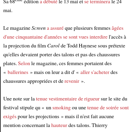
Sa 68
édition
a débuté
le 13 mai et
se terminera
le 24
mai.
Le magazine
Screen
a assuré
que plusieurs femmes
âgées
d'une cinquantaine d'années
se sont vues interdire
l'accès à
la projection du film
Carol
de Todd Haynese sous prétexte
qu'elles devaient porter des talons et pas des chaussures
plates.
Selon
le magazine, ces femmes portaient des
«
ballerines
» mais on leur a dit d' «
aller s'acheter
des
chaussures appropriées et de
revenir
».
Article
Une note sur la
tenue vestimentaire de rigueur
sur le site du
festival stipule qu « un
smoking
ou une
tenue de soirée
sont
exigés
pour les projections » mais il n'est fait aucune
mention concernant la
hauteur
des talons. Thierry