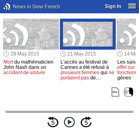
Sign In
News in Slow French
28 May 2015
21 May 2015
14 Ma
Mort
du mathématicien
L'accès au festival de
Les sais
John Nash dans un
Cannes a été refusé à
effet sur
l
accident de voiture
plusieurs femmes
qui
ne
fonctionn
portaient pas
de
gènes
chaussures à talon