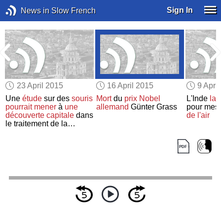
Sign In
News in Slow French
23 April 2015
16 April 2015
9 Apri
Une
étude
sur des
souris
Mort
du
prix Nobel
L'Inde
la
s
pourrait mener
à
une
allemand
Günter Grass
pour mesu
découverte capitale
dans
de l'air
le traitement de la
démence