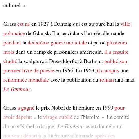
culturel ».
Grass
est né
en 1927 à Dantzig qui est aujourd'hui la
ville
polonaise
de Gdansk. Il a servi dans l'armée allemande
pendant
la
deuxième guerre mondiale
et passé
plusieurs
mois
dans un camp de prisonniers américain.
Il a ensuite
étudié
la sculpture à Dusseldorf et à Berlin et
publié
son
premier livre de poésie
en 1956. En 1959,
il a acquis
une
renommée mondiale
avec la publication du
roman
anti-nazi
Article
Le Tambour
.
Grass
a gagné
le prix Nobel de littérature en 1999
pour
avoir dépeint
« le
visage oublié
de l'histoire ». Le comité
du prix Nobel a dit que
Le Tambour
avait donné « un
nouveau départ
à la littérature allemande
après des