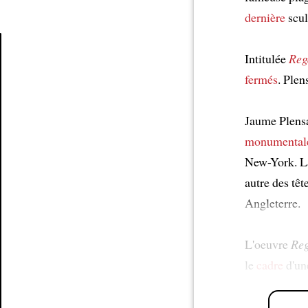
dernière
scul
Intitulée
Reg
Article
fermés
. Plen
Jaume Plen
monumental
New-York. La
autre des têt
Angleterre.
L'oeuvre
Reg
le
cadre
d'une