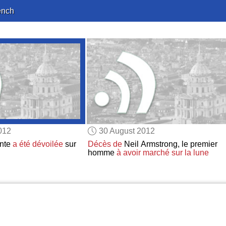
ench
012
30 August 2012
ante
a été dévoilée
sur
Décès de
Neil Armstrong, le premier
homme
à avoir marché
sur la lune