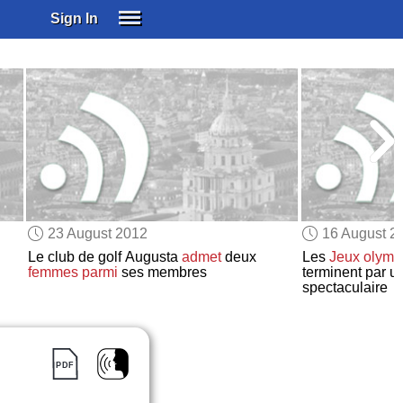
Sign In
SIGN IN
SUBSCRIBE
EDUCATIONAL LICENSES
GIFT CARDS
OTHER LANGUAGES
ABOUT US
ALEXA
23 August 2012
16 August 2
ADJUST COLORS
Le club de golf Augusta
admet
deux
Les
Jeux olymp
femmes
parmi
ses membres
terminent par 
spectaculaire