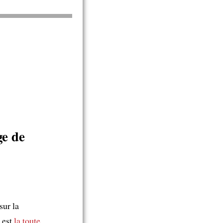
ge de
sur la
est
la toute