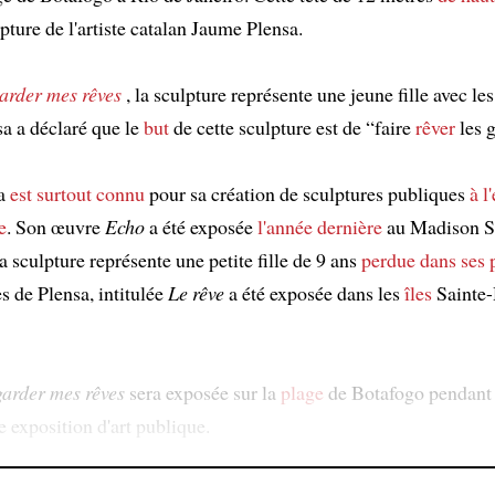
pture de l'artiste catalan Jaume Plensa.
arder mes rêves
, la sculpture représente une jeune fille avec le
sa a déclaré que le
but
de cette sculpture est de “faire
rêver
les 
sa
est surtout connu
pour sa création de sculptures publiques
à l
e
. Son œuvre
Echo
a été exposée
l'année dernière
au Madison S
 sculpture représente une petite fille de 9 ans
perdue dans ses 
es de Plensa, intitulée
Le rêve
a été exposée dans les
îles
Sainte-
arder mes rêves
sera exposée sur la
plage
de Botafogo pendant
 exposition d'art publique.