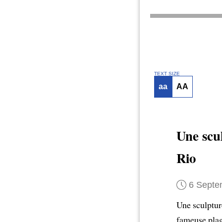
TEXT SIZE
aa
AA
Une scu
Rio
6 Septe
Une sculptur
fameuse plag