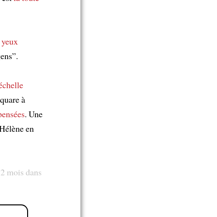
s
yeux
gens”.
'échelle
quare à
pensées
. Une
Hélène en
 2 mois dans