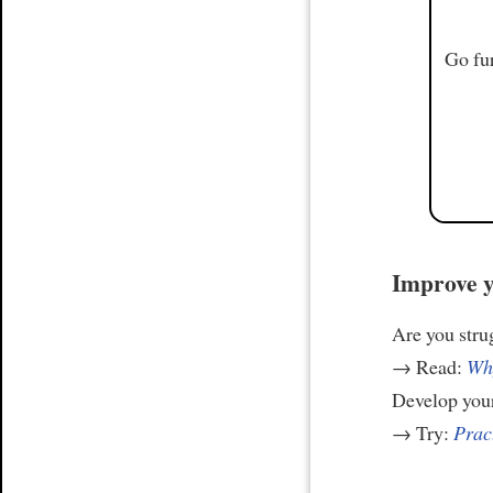
Go fur
Improve y
Are you stru
→ Read:
Why
Develop your
→ Try:
Prac