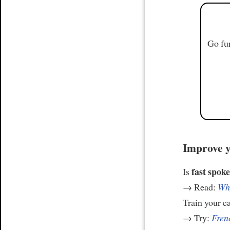
Go fur
Improve y
fast spoke
Is
→ Read:
Why
Train your e
→ Try:
Frenc