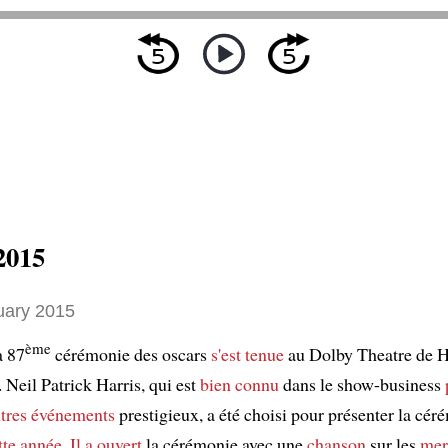
2015
uary 2015
ème
a 87
cérémonie des oscars
s'est tenue
au Dolby Theatre de H
 Neil Patrick Harris, qui est
bien connu
dans le show-business
utres événements
prestigieux, a été choisi pour présenter la cér
tte année
.
Il a ouvert
la cérémonie avec une
chanson
sur les
mer