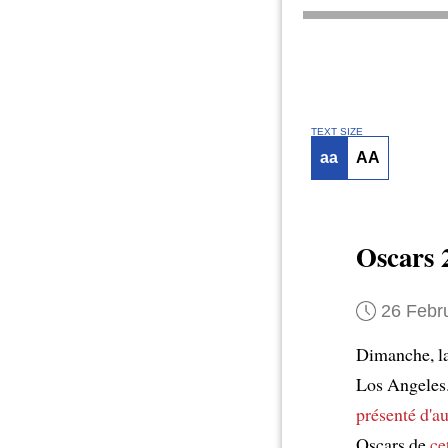
TEXT SIZE
aa
AA
Oscars 
26 Febr
Dimanche, l
Los Angeles.
présenté
d'a
Oscars de
ce