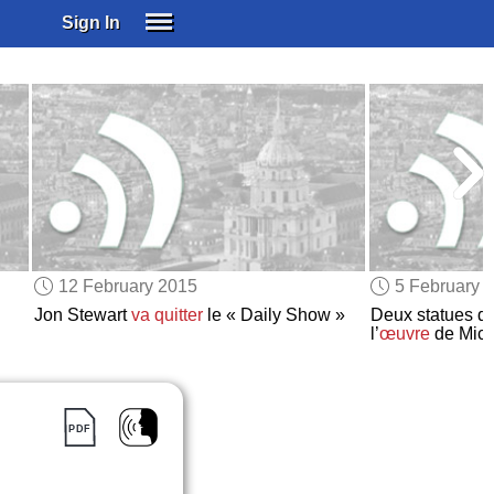
Sign In
SIGN IN
SUBSCRIBE
EDUCATIONAL LICENSES
GIFT CARDS
OTHER LANGUAGES
ABOUT US
ALEXA
12 February 2015
5 February 
ADJUST COLORS
Jon Stewart
va quitter
le « Daily Show »
Deux statues d
l’
œuvre
de Mic