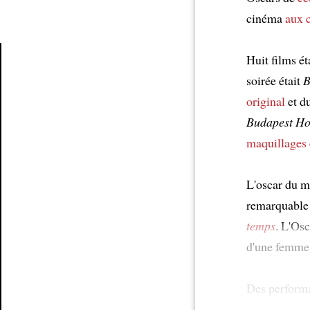
cinéma
aux c
Huit films é
soirée était
B
Article
original
et d
Budapest Ho
maquillages 
L'oscar du m
remarquable
temps
. L'Osc
d'une femm
Des perform