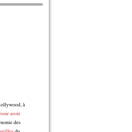
ollywood, à
pour avoir
émonie des
veilles
du