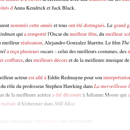
ôtés d'
Anna Kendrick et Jack Black.
taient
nommés
cette année
et tous
ont été distingués
. Le
grand g
irdman
qui
a remporté
l'Oscar du
meilleur film
, du
meilleur sc
u meilleur
réalisateur
, Alejandro Gonzalez Iñarritu. Le film
The
tel
a reçu
plusieurs
oscars : celui des meilleurs costumes, des
m
et coiffures
, des
meilleurs décors
et de la meilleure musique de 
eilleur acteur
est allé à
Eddie Redmayne pour son
interprétatio
 du rôle du professeur Stephen Hawking dans
La merveilleuse h
ar de la meilleure actrice
a été décernée
à Julianne Moore qui
a
e
malade
d'Alzheimer dans
Still Alice
.
ances musicales
émouvantes
ont été présenté