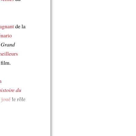
agnant
de la
énario
 Grand
eilleurs
film.
n
istoire du
 joué
le rôle