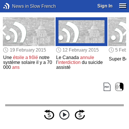
Sign In
News in Slow French
19 February 2015
12 February 2015
5 Febr
Une
étoile
a frôlé
notre
Le Canada
annule
Super Bow
s
système solaire il y a 70
l'
interdiction
du suicide
000
ans
assisté