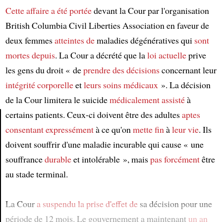
Cette affaire
a été portée
devant la Cour par l'organisation
British Columbia Civil Liberties Association en faveur de
deux femmes
atteintes de
maladies dégénératives qui
sont
mortes depuis
. La Cour a décrété que la
loi actuelle
prive
les gens du droit « de
prendre des décisions
concernant leur
intégrité corporelle
et
leurs soins médicaux
». La décision
de la Cour limitera le suicide
médicalement assisté
à
certains patients. Ceux-ci doivent être des adultes
aptes
consentant expressément
à ce qu'on
mette fin
à
leur vie
. Ils
Article
doivent souffrir d'une maladie incurable qui cause « une
souffrance
durable
et intolérable », mais
pas forcément
être
au stade terminal.
La Cour
a suspendu la prise d'effet de
sa décision pour une
période de 12 mois. Le gouvernement a maintenant
un an