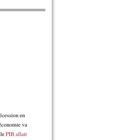
écession en
'économie va
 le
PIB
allait