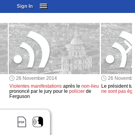
Sign In
SIGN IN
SUBSCRIBE
EDUCATIONAL LICENSES
GIFT CARDS
OTHER LANGUAGES
ABOUT US
ALEXA
26 November 2014
26 Novembe
ADJUST COLORS
Violentes manifestations
après le
non-lieu
Le président tu
prononcé par le jury pour le
policier
de
ne sont pas éga
Ferguson