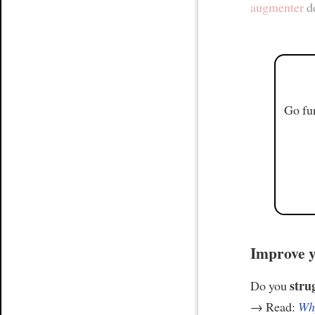
augmenter
de
Go fur
Improve y
stru
Do you
→ Read:
Why