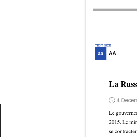
TEXT SIZE
aa
AA
La Russ
4 Decem
Le gouvernem
2015. Le min
Article
se contracte