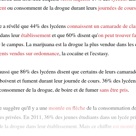
ent
ou consomment de la drogue durant leurs
journées de cours
e a révélé que 44% des lycéens
connaissent un camarade de cla
 dans leur
établissement
et que 60% disent qu'
on peut trouver f
 le campus. La marijuana est la drogue la plus vendue dans les 
nts vendus sur ordonnance
, la cocaïne et l'ecstasy.
ussi que 86% des lycéens disent que certains de leurs camarad
boivent et fument durant leur journée de cours. 36% des lycéens
e consommer de la drogue, de boire et de fumer
sans être pris
.
e suggère qu'il y a une
montée en flèche
de la consommation d
les privées. En 2011, 36% des jeunes étudiants dans un lycée pri
 de la drogue dans leur établissement. Mais ce chiffre
est monté 