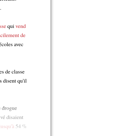
.
sse
qui
vend
acilement de
écoles avec
es de classe
 disent qu'il
e drogue
vé disaient
jusqu'à
54 %