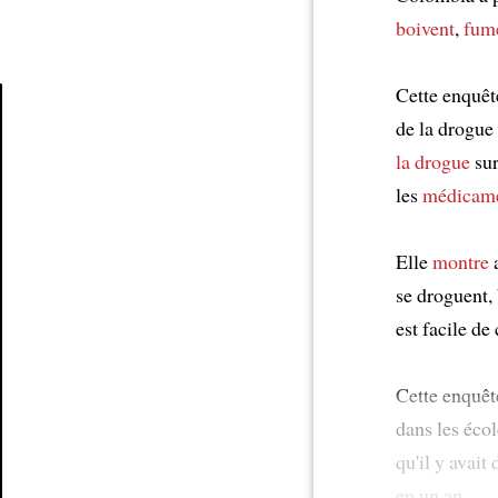
boivent
,
fum
Cette enquêt
de la drogue
Article
la drogue
sur
les
médicame
Elle
montre
a
se droguent, 
est facile d
Cette enquêt
dans les éco
qu'il y avait
en un an.