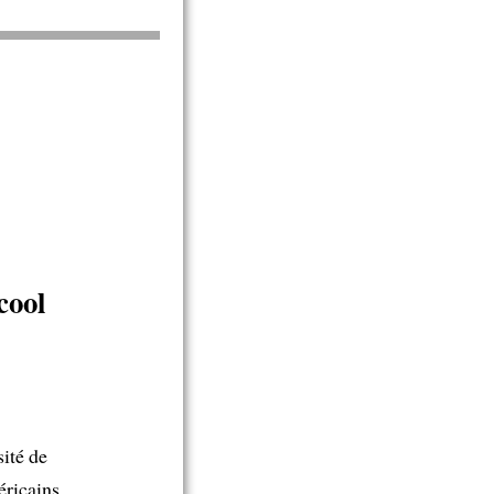
cool
ité de
ricains