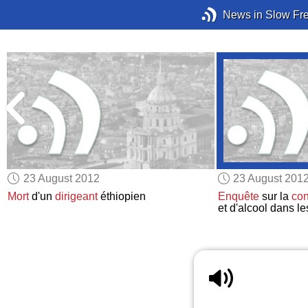
News in Slow Fr
23 August 2012
23 August 201
e
Mort
d'un
dirigeant
éthiopien
Enquête
sur la
co
et d'alcool dans l