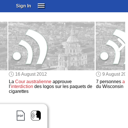
Sign In
SIGN IN
SUBSCRIBE
EDUCATIONAL LICENSES
GIFT CARDS
OTHER LANGUAGES
ABOUT US
ALEXA
16 August 2012
9 August 20
ADJUST COLORS
La
Cour australienne
approuve
7 personnes
ab
l'
interdiction
des logos sur les paquets de
du Wisconsin
cigarettes