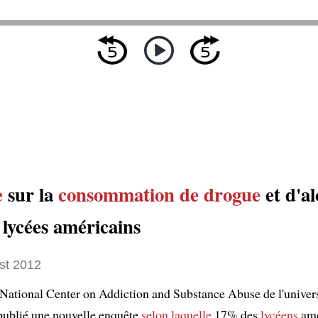
e
sur la
consommation de drogue
et d'al
 lycées américains
st 2012
 National Center on Addiction and Substance Abuse de l'univers
ublié une nouvelle enquête
selon laquelle
17% des
lycéens
amé