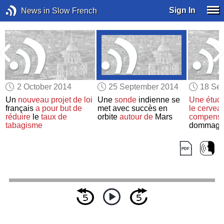
Sign In
News in Slow French
2 October 2014
25 September 2014
18 Se
Un
nouveau projet de loi
Une
sonde
indienne se
Une étud
français
a pour but de
met avec succès en
le cervea
réduire
le
taux de
orbite
autour de
Mars
compense
tabagisme
dommages
Alzheime