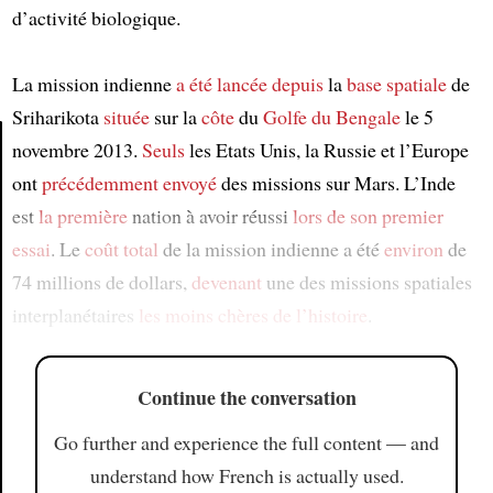
d’activité biologique.
La mission indienne
a été lancée
depuis
la
base spatiale
de
Sriharikota
située
sur la
côte
du
Golfe du Bengale
le 5
novembre 2013.
Seuls
les Etats Unis, la Russie et l’Europe
ont
précédemment
envoyé
des missions sur Mars. L’Inde
Article
est
la première
nation à avoir réussi
lors de son premier
essai
. Le
coût total
de la mission indienne a été
environ
de
74 millions de dollars,
devenant
une des missions spatiales
interplanétaires
les moins chères de l’histoire
.
Continue the conversation
Go further and experience the full content — and
understand how French is actually used.