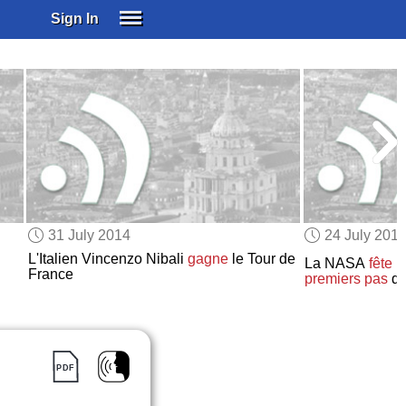
Sign In
SIGN IN
SUBSCRIBE
EDUCATIONAL LICENSES
GIFT CARDS
OTHER LANGUAGES
ABOUT US
ALEXA
31 July 2014
24 July 201
ADJUST COLORS
L'Italien Vincenzo Nibali
gagne
le Tour de
La NASA
fête
l
France
premiers pas
de