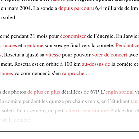
 en mars 2004. La sonde a
depuis
parcouru
6,4 milliards de km e
u soleil.
berné pendant 31 mois pour
économiser
de l’énergie. En Janvier,
c succès
et
a entamé
son voyage final vers la comète.
Pendant c
s
, Rosetta a ajusté sa
vitesse
pour pouvoir
voler de concert
avec
ement, Rosetta est en orbite à 100 km
au-dessus de
la comète e
maines
va commencer à s’en
rapprocher
.
is des photos
de plus en plus
détaillées de 67P. L’
engin spatial
va
la comète pendant les quinze prochains mois, en l’étudiant
tan
 soleil. En novembre, un petit
atterrisseur
nommé
Philae doit ê
e de la comète.