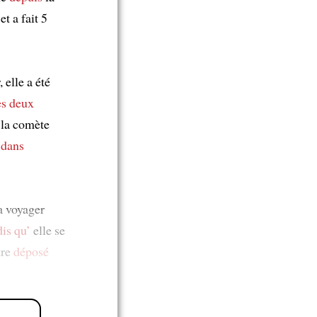
t a fait 5
 elle a été
es deux
 la comète
t
dans
 voyager
dis qu’
elle se
tre
déposé