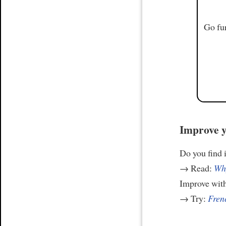
Go fur
Improve y
Do you find i
→ Read:
Why
Improve wit
→ Try:
Frenc