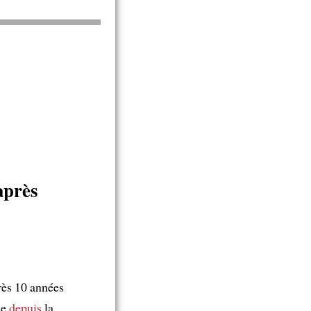
après
rès 10 années
ne
depuis
la