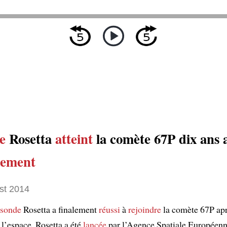
e
Rosetta
atteint
la comète 67P dix ans 
cement
st 2014
sonde
Rosetta a finalement
réussi
à
rejoindre
la comète 67P ap
 l’espace. Rosetta a été
lancée
par l’Agence Spatiale Européen