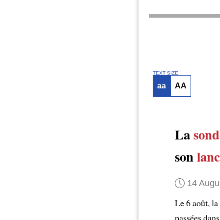
TEXT SIZE
aa
AA
La
sond
son
lan
14 Augu
Le 6 août, la
passées dans