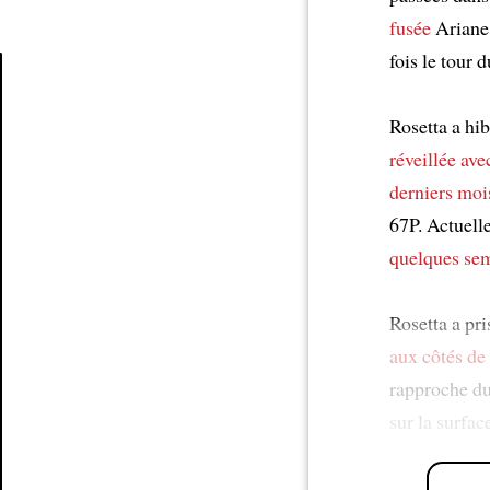
fusée
Ariane
fois le tour d
Article
Rosetta a hi
réveillée
ave
derniers moi
67P. Actuell
quelques se
Rosetta a pr
aux côtés de
rapproche du
sur la surfac