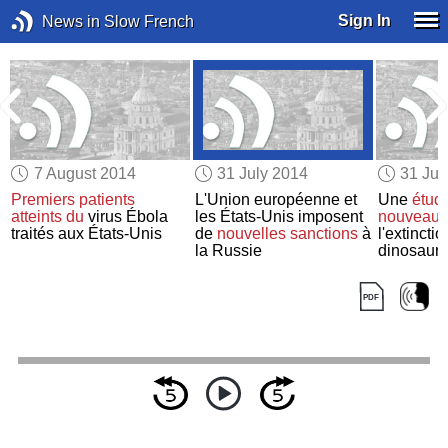
Sign In
News in Slow French
7 August 2014
31 July 2014
31 Jul
Premiers patients
L'Union européenne et
Une
étud
atteints du
virus Ébola
les États-Unis imposent
nouveaux 
traités aux États-Unis
de
nouvelles sanctions
à
l'extincti
la Russie
dinosaur