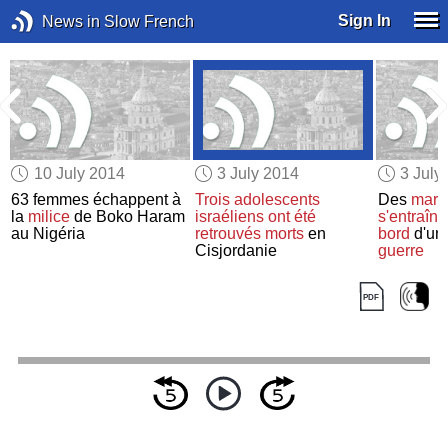
Sign In
News in Slow French
10 July 2014
3 July 2014
3 July
63 femmes échappent à
Trois adolescents
Des
mari
la
milice
de Boko Haram
israéliens
ont été
s'entraîne
au Nigéria
retrouvés morts
en
bord
d'un
Cisjordanie
guerre