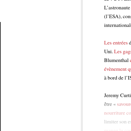
L’astronaut
(l’ESA), con
internationa
Article
Les entrées
d
Uni.
Les gag
Blumenthal
évènement
q
à bord de l’I
Jeremy Curti
être «
savour
nourriture
c
limiter son 
mange le co