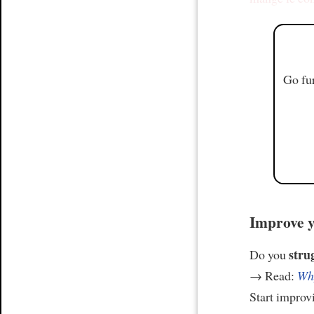
Go fur
Improve y
stru
Do you
→ Read:
Why
Start improv