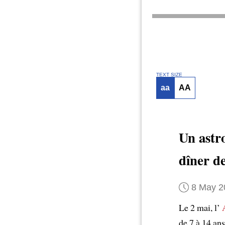
TEXT SIZE
aa
AA
Un astr
dîner de
8 May 2
Le 2 mai, l’
de 7 à 14 an