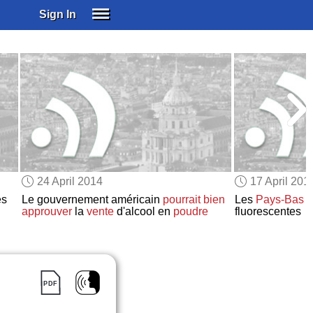
Sign In
SIGN IN
SUBSCRIBE
EDUCATIONAL LICENSES
GIFT CARDS
OTHER LANGUAGES
ABOUT US
ALEXA
24 April 2014
17 April 201
ADJUST COLORS
es
Le gouvernement américain
pourrait bien
Les
Pays-Bas
t
approuver
la
vente
d'alcool en
poudre
fluorescentes