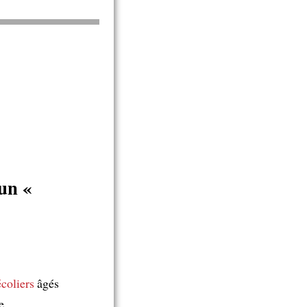
un «
écoliers
âgés
e.