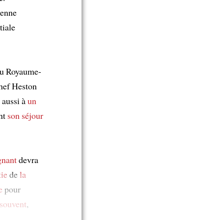
éenne
tiale
du Royaume-
hef Heston
aussi à
un
nt
son séjour
gnant
devra
tie
de
la
e
pour
 souvent
,