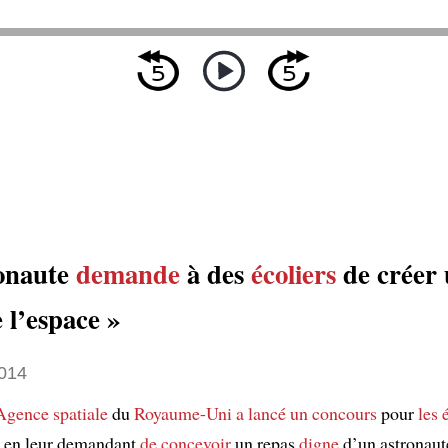
onaute
demande
à des
écoliers
de créer 
 l’espace »
014
Agence spatiale
du
Royaume-Uni
a lancé
un concours
pour
les 
s en leur demandant
de concevoir
un repas
digne
d’un astronaut