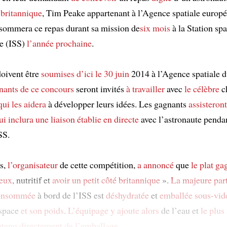
e
britannique
, Tim Peake appartenant à l’Agence spatiale europ
sommera ce repas durant sa mission de
six mois
à la Station spa
le (ISS)
l’année prochaine
.
oivent être
soumises
d’ici le 30 juin
2014 à l’Agence spatiale 
nants de ce concours
seront invités
à travailler
avec
le célèbre
c
qui les aidera
à développer leurs idées. Les gagnants
assisteront
ui inclura
une liaison établie en directe
avec l’astronaute penda
SS.
s,
l’organisateur
de cette compétition,
a annoncé
que
le plat ga
eux
, nutritif et
avoir un petit côté britannique
».
La majeure par
onsommée
à bord de l’ISS est
déshydratée
et
emballée sous-vid
espace
et son poids
.
L’équipage
y ajoute alors
de l’eau et
le plus
ntenu
directement de l’emballage
.