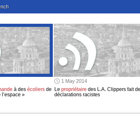
ench
1 May 2014
mande
à des
écoliers
de
Le
propriétaire
des L.A. Clippers fait d
e l’espace »
déclarations racistes