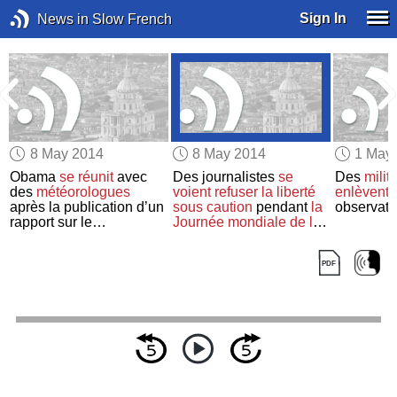
Sign In
News in Slow French
8 May 2014
8 May 2014
1 May
Obama
se réunit
avec
Des journalistes
se
Des
milit
des
météorologues
voient refuser la liberté
enlèvent
n
après la publication d’un
sous caution
pendant
la
observat
n
rapport sur le
Journée mondiale de la
changement climatique
liberté de la presse