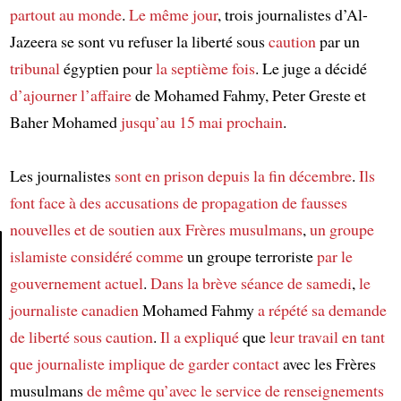
partout au monde
.
Le même jour
, trois journalistes d’Al-
Jazeera se sont vu refuser la liberté sous
caution
par un
tribunal
égyptien pour
la septième fois
. Le juge a décidé
d’ajourner
l’affaire
de Mohamed Fahmy, Peter Greste et
Baher Mohamed
jusqu’au 15 mai prochain
.
Les journalistes
sont en prison
depuis la fin décembre
.
Ils
font face à des accusations
de propagation
de fausses
nouvelles
et de soutien
aux Frères musulmans
,
un groupe
islamiste
considéré comme
un groupe terroriste
par le
gouvernement actuel
.
Dans la brève séance de samedi
,
le
Article
journaliste canadien
Mohamed Fahmy
a répété sa demande
de liberté sous caution
.
Il a expliqué
que
leur travail en tant
que journaliste
implique
de garder contact
avec les Frères
musulmans
de même qu’avec
le service de renseignements