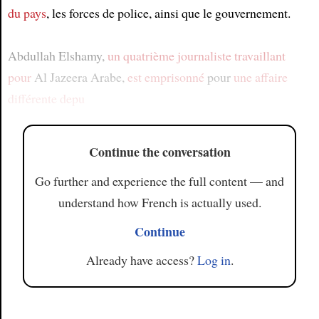
du pays
, les forces de police, ainsi que le gouvernement.
Abdullah Elshamy,
un quatrième journaliste
travaillant
pour
Al Jazeera Arabe,
est emprisonné
pour
une affaire
différente
depu
Continue the conversation
Go further and experience the full content — and
understand how French is actually used.
Continue
Already have access?
Log in
.