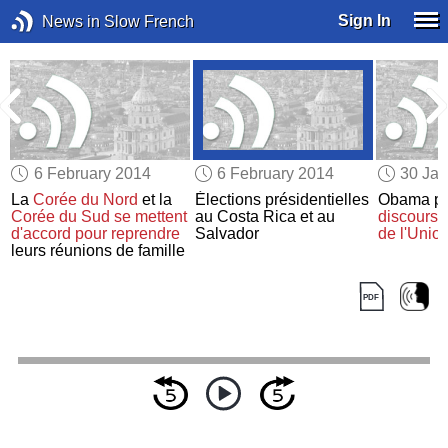
Sign In
News in Slow French
6 February 2014
6 February 2014
30 Jan
La
Corée du Nord
et la
Élections présidentielles
Obama p
-
Corée du Sud
se mettent
au Costa Rica et au
discours 
d'accord
pour reprendre
Salvador
de l'Unio
leurs réunions de famille