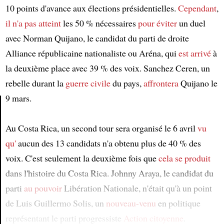
10 points d'avance aux élections présidentielles.
Cependant
,
il n'a pas atteint
les 50 % nécessaires
pour éviter
un duel
avec Norman Quijano, le candidat du parti de droite
Alliance républicaine nationaliste ou Aréna, qui
est arrivé
à
la deuxième place avec 39 % des voix. Sanchez Ceren, un
rebelle durant la
guerre civile
du pays,
affrontera
Quijano le
9 mars.
Article
Au Costa Rica, un second tour sera organisé le 6 avril
vu
qu'
aucun des 13 candidats n'a obtenu plus de 40 % des
voix. C'est seulement la deuxième fois que
cela se produit
dans l'histoire du Costa Rica. Johnny Araya, le candidat du
parti
au pouvoir
Libération Nationale, n'était qu'à un point
de Luis Guillermo Solis, un
nouveau-venu
en politique
représentant le parti progressiste
Action citoyenne
.