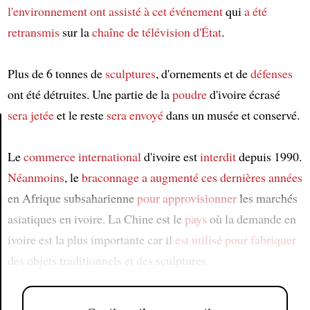
l'environnement
ont assisté à cet événement
qui
a été
retransmis
sur la
chaîne de télévision d'État
.
Plus de 6 tonnes de
sculptures
, d'ornements et de
défenses
ont été détruites. Une partie de la
poudre
d'ivoire écrasé
sera jetée
et le reste
sera envoyé
dans un musée et conservé.
Article
Le
commerce international
d'ivoire est
interdit
depuis 1990.
Néanmoins
, le
braconnage
a augmenté
ces dernières années
en Afrique subsaharienne
pour approvisionner
les marchés
asiatiques en ivoire. La Chine est le
pays
où la demande en
ivoire est la plus importante car il
est utilisé
pour fabriquer
des objets traditionnels et des sculptures.