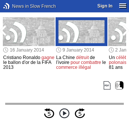
Sign In
News in Slow French
16 January 2014
9 January 2014
2 Janu
Cristiano Ronaldo
gagne
La Chine
détruit
de
Un
célèb
le ballon d'or de la FIFA
l'ivoire
pour combattre
le
polonais
2013
commerce illégal
81 ans