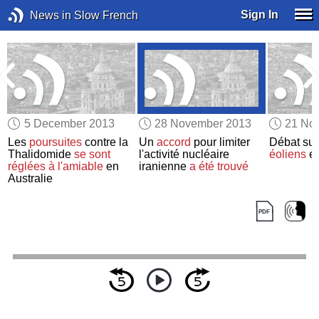
Sign In
News in Slow French
5 December 2013
28 November 2013
21 No
Les
poursuites
contre la
Un
accord
pour limiter
Débat sur
Thalidomide
se sont
l'activité nucléaire
éoliens
en
réglées à l'amiable
en
iranienne
a été trouvé
Australie