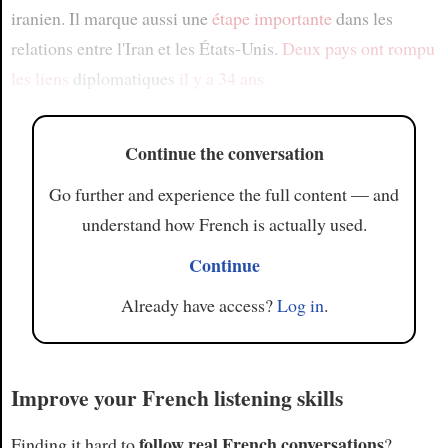
iranien. Il marque aussi une
étape importante
dans les
relations entre l'Iran et les États-Unis.
Deux pays
ont rompu
les liens
diplomatiques
il y a 34 ans
Continue the conversation
Go further and experience the full content — and
understand how French is actually used.
Continue
Already have access?
Log in
.
Improve your French listening skills
follow real French conversations
Finding it hard to
?