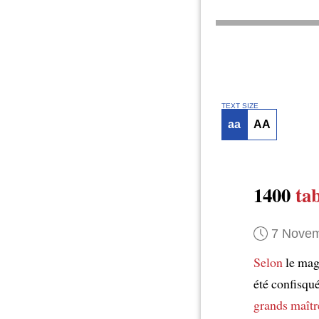
TEXT SIZE
aa
AA
1400
ta
7 Novem
Selon
le mag
été confisqu
grands maîtr