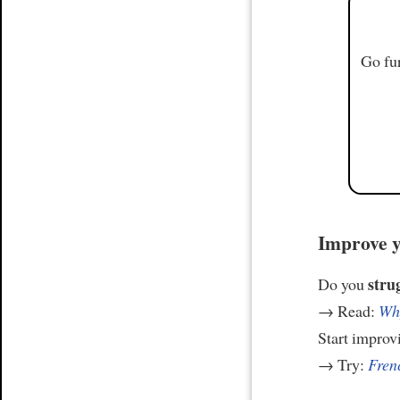
Go fur
Improve y
stru
Do you
→ Read:
Why
Start improv
→ Try:
Frenc