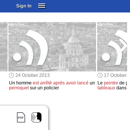
Sign In
SIGN IN
SUBSCRIBE
EDUCATIONAL LICENSES
GIFT CARDS
OTHER LANGUAGES
ABOUT US
ALEXA
24 October 2013
17 October 
ADJUST COLORS
Un homme
est arrêté
après avoir lancé
un
Le
peintre
de gr
perroquet
sur un policier
tableaux
dans 