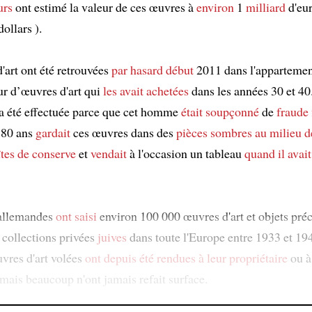
urs
ont estimé la valeur de ces œuvres à
environ
1
milliard
d'eur
dollars ).
'art ont été retrouvées
par hasard
début
2011 dans l'apparteme
ur d’œuvres d'art qui
les avait achetées
dans les années 30 et 40
a été effectuée parce que cet homme
était soupçonné
de
fraude 
 80 ans
gardait
ces œuvres dans des
pièces sombres
au milieu d
îtes de conserve
et
vendait
à l'occasion un tableau
quand il avai
 allemandes
ont saisi
environ 100 000 œuvres d'art et objets pré
collections privées
juives
dans toute l'Europe entre 1933 et 19
vres d'art volées
ont depuis été rendues à
leur propriétaire
ou à
mais beaucoup n'ont jamais refait surface.