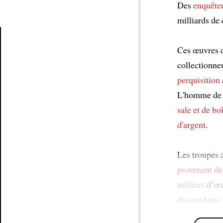
Des
enquête
milliards de 
Ces œuvres d
Article
collectionne
perquisition
L'homme de
sale et de bo
d'argent
.
Les troupes
provenant de
milliers
d’œu
descendants 