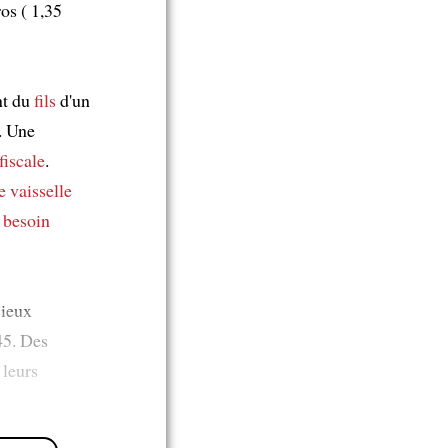
os ( 1,35
nt du
fils
d'un
. Une
fiscale
.
e vaisselle
t besoin
cieux
45. Des
 leurs