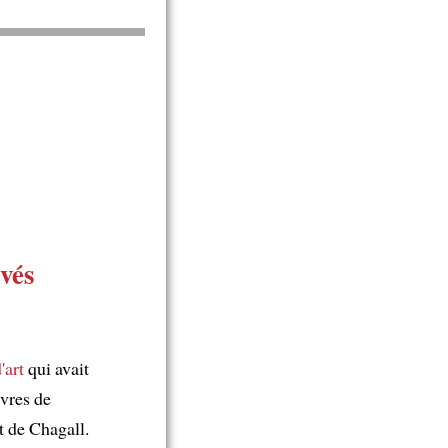
uvés
'art
qui avait
uvres de
t de Chagall.