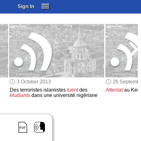
Sign In
SIGN IN
SUBSCRIBE
EDUCATIONAL LICENSES
GIFT CARDS
OTHER LANGUAGES
ABOUT US
ALEXA
3 October 2013
26 Septemb
ADJUST COLORS
Des terroristes islamistes
tuent
des
Attentat
au Ken
étudiants
dans une université nigériane