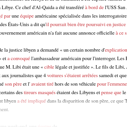
a Libye. Ce chef d'Al-Qaida a été transféré
à bord de
l'USS San 
gé par
une
équipe
américaine spécialisée dans les interrogatoire
des États-Unis a dit qu'
il pourrait bien être poursuivi en justice
ouvernement américain n'a fait aucune annonce officielle
à ce s
de la justice libyen a demandé « un certain nombre d'
explicatio
» et
a convoqué
l'ambassadeur américain pour l'interroger. Les 
que M. Libi était une «
cible
légale et justifiée ». Le fils de Libi
t aux journalistes que 4
voitures
s'étaient arrêtées
samedi et qu
gué
son père
et l'
avaient tiré
hors de son véhicule
pour l'emmene
ertains des
tireurs masqués
étaient des Libyens et
pense que
le
t libyen
a été impliqué
dans la disparition de son père, ce que 
ment.
ême week-end, une
équipe
de