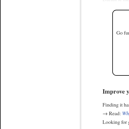
Go fur
Improve y
Finding it h
→ Read:
Why
Looking for