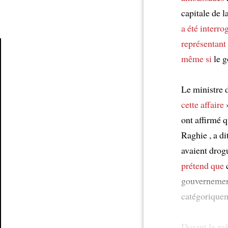
capitale de l
a été interro
représentant
même si
le g
Article
Le ministre 
cette affaire
ont affirmé 
Raghie , a di
avaient dro
prétend que
c
gouvernemen
catégorique
Durant le m