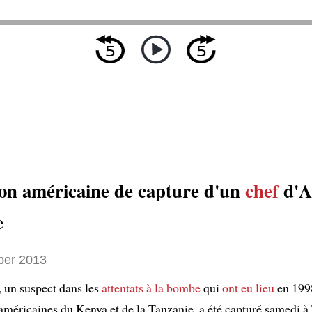
on américaine de capture d'un
chef
d'A
e
ber 2013
, un suspect dans les
attentats à la bombe
qui
ont eu lieu
en 1998
américaines du Kenya et de la Tanzanie, a été capturé samedi à T