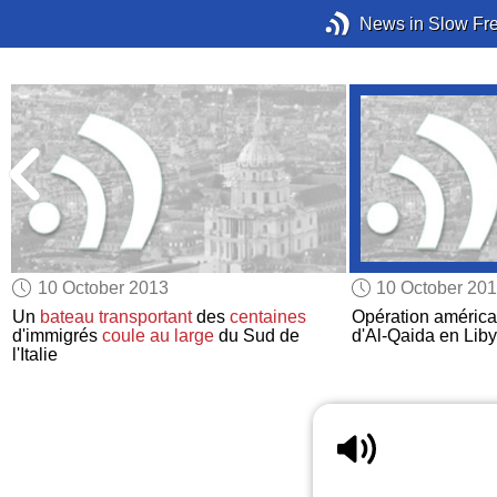
News in Slow Fr
10 October 2013
10 October 20
Un
bateau
transportant
des
centaines
Opération américa
e
d'immigrés
coule
au large
du Sud de
d'Al-Qaida en Lib
l'Italie