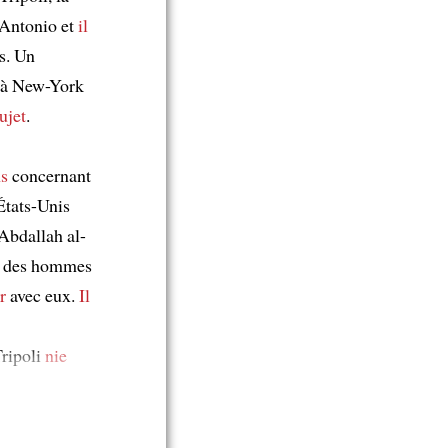
Antonio et
il
s. Un
à New-York
ujet
.
ns
concernant
États-Unis
, Abdallah al-
e des hommes
r
avec eux.
Il
Tripoli
nie