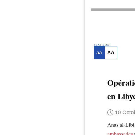
TEXT SIZE
aa
AA
Opérati
en Liby
10 Octo
Anas al-Libi
ambassades