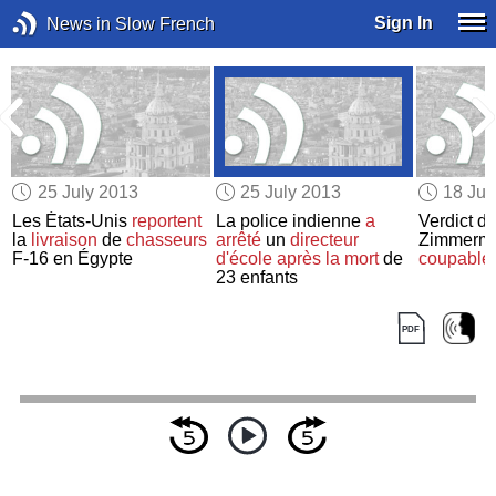
Sign In
News in Slow French
25 July 2013
25 July 2013
18 Jul
Les États-Unis
reportent
La police indienne
a
Verdict d
la
livraison
de
chasseurs
arrêté
un
directeur
Zimmerm
F-16 en Égypte
d'école
après la mort
de
coupable
23 enfants