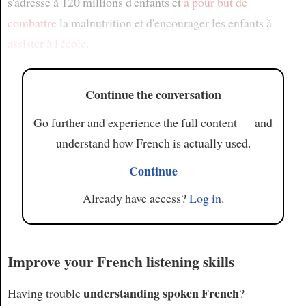
s'adresse à 120 millions d'enfants et
a pour but de
combattre
la malnutrition et d'encourager les enfants à
assister à l'école
.
Continue the conversation
Go further and experience the full content — and
understand how French is actually used.
Continue
Already have access?
Log in
.
Improve your French listening skills
understanding spoken French
Having trouble
?