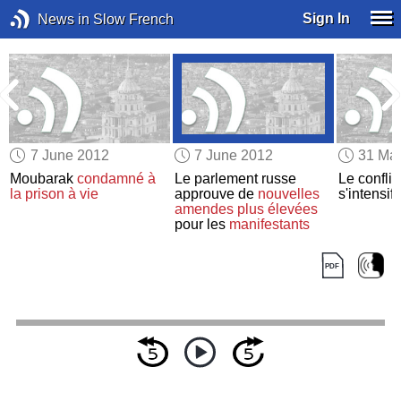
Sign In
News in Slow French
7 June 2012
7 June 2012
31 Ma
Moubarak
condamné à
Le parlement russe
Le conflit
la prison à vie
approuve de
nouvelles
s'intensifi
amendes plus élevées
pour les
manifestants