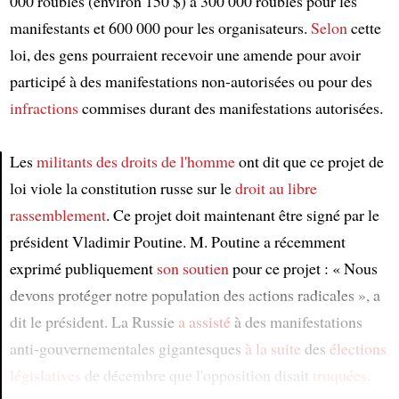
000 roubles (environ 150 $) à 300 000 roubles pour les
manifestants et 600 000 pour les organisateurs.
Selon
cette
loi, des gens pourraient recevoir une amende pour avoir
participé à des manifestations non-autorisées ou pour des
infractions
commises durant des manifestations autorisées.
Les
militants des droits de l'homme
ont dit que ce projet de
loi viole la constitution russe sur le
droit au libre
Article
rassemblement
. Ce projet doit maintenant être signé par le
président Vladimir Poutine. M. Poutine a récemment
exprimé publiquement
son soutien
pour ce projet : « Nous
devons protéger notre population des actions radicales », a
dit le président. La Russie
a assisté
à des manifestations
anti-gouvernementales gigantesques
à la suite
des
élections
législatives
de décembre que l'opposition disait
truquées
.