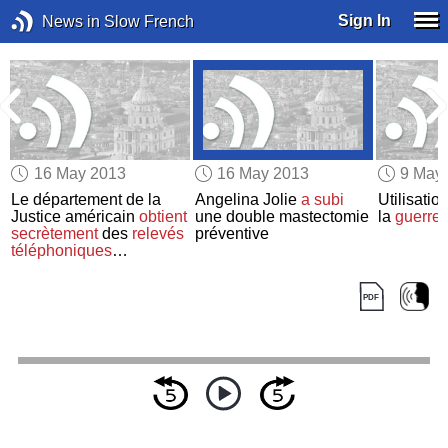
Sign In
News in Slow French
16 May 2013
16 May 2013
9 May
Le département de la
Angelina Jolie
a subi
Utilisatio
Justice américain
obtient
une double mastectomie
la
guerre 
secrètement
des
relevés
préventive
téléphoniques
d'Associated Press