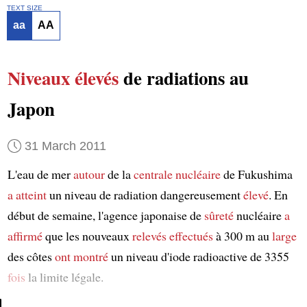
TEXT SIZE
aa
AA
Niveaux élevés
de radiations au
Japon
31 March 2011
L'eau de mer
autour
de la
centrale nucléaire
de Fukushima
a atteint
un niveau de radiation dangereusement
élevé
. En
début de semaine, l'agence japonaise de
sûreté
nucléaire
a
affirmé
que les nouveaux
relevés
effectués
à 300 m au
large
des côtes
ont montré
un niveau d'iode radioactive de 3355
fois
la limite légale.