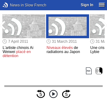
Sign In
News in Slow French
7 April 2011
31 March 2011
31 Ma
L'artiste chinois Ai
Niveaux élevés
de
Une cris
Weiwei
placé en
radiations au Japon
Lybie
détention