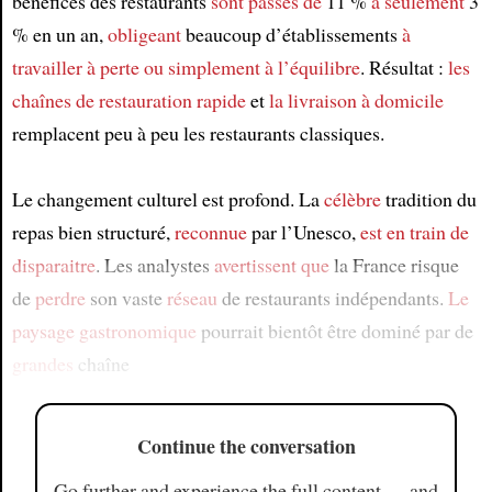
bénéfices des restaurants
sont passés de
11 %
à seulement
3
% en un an,
obligeant
beaucoup d’établissements
à
travailler à perte
ou simplement à l’équilibre
. Résultat :
les
chaînes de restauration rapide
et
la livraison à domicile
remplacent peu à peu les restaurants classiques.
Le changement culturel est profond. La
célèbre
tradition du
repas bien structuré,
reconnue
par l’Unesco,
est en train de
disparaitre
. Les analystes
avertissent que
la France risque
de
perdre
son vaste
réseau
de restaurants indépendants.
Le
paysage gastronomique
pourrait bientôt être dominé par de
grandes
chaîne
Continue the conversation
Go further and experience the full content — and