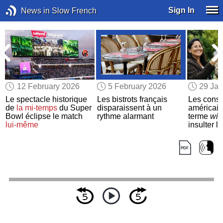
Sign In
News in Slow French
12 February 2026
5 February 2026
29 Jan
Le spectacle historique
Les bistrots français
Les conse
de
la mi-temps
du Super
disparaissent à un
américai
t
Bowl éclipse le match
rythme alarmant
terme
wi
lui-même
insulter 
manifeste
police de 
américai