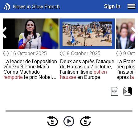
Sign In
News in Slow French
16 October 2025
9 October 2025
9 Octo
e
La leader de l'opposition
Deux ans après l'attaque
La Franc
vénézuélienne María
du Hamas du 7 octobre,
peu plus 
Corina Machado
l'antisémitisme
est en
l’instabili
à
remporte
le prix Nobel
hausse
en Europe
après
la 
de la paix 2025
tout nouv
gouverne