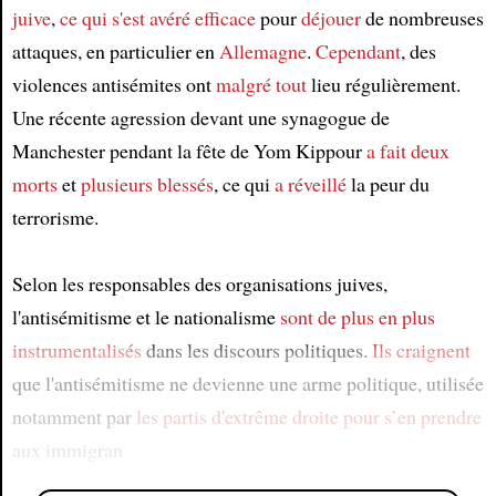
juive
,
ce qui s'est avéré efficace
pour
déjouer
de nombreuses
attaques, en particulier en
Allemagne
.
Cependant
, des
violences antisémites ont
malgré tout
lieu régulièrement.
Une récente agression devant une synagogue de
Manchester pendant la fête de Yom Kippour
a fait deux
morts
et
plusieurs blessés
, ce qui
a réveillé
la peur du
terrorisme.
Selon les responsables des organisations juives,
l'antisémitisme et le nationalisme
sont de plus en plus
instrumentalisés
dans les discours politiques.
Ils craignent
que l'antisémitisme ne devienne une arme politique, utilisée
notamment par
les partis d'extrême droite
pour s’en prendre
aux immigran