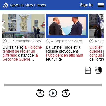
Sign In
News in Slow French
11 September 2025
4 September 2025
4 Sep
L'Ukraine et
la Pologne
La Chine, l'Inde et la
Oublier
le
tentent de
régler un
Russie provoquent
guerres m
différend
datant de
la
l'Occident
en affichant
conduit à
Seconde Guerre
leur unité
de l'ordre
mondiale