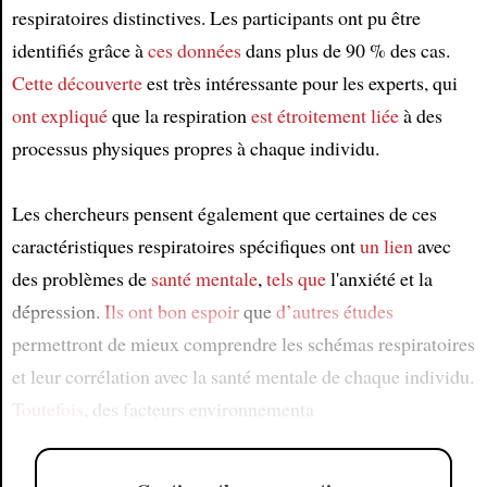
respiratoires distinctives. Les participants ont pu être
identifiés grâce à
ces données
dans plus de 90 % des cas.
Cette découverte
est très intéressante pour les experts, qui
ont expliqué
que la respiration
est étroitement liée
à des
processus physiques propres à chaque individu.
Les chercheurs pensent également que certaines de ces
caractéristiques respiratoires spécifiques ont
un lien
avec
des problèmes de
santé mentale
,
tels que
l'anxiété et la
dépression.
Ils ont bon espoir
que
d’autres études
permettront de mieux comprendre les schémas respiratoires
et leur corrélation avec la santé mentale de chaque individu.
Toutefois
, des facteurs environnementa