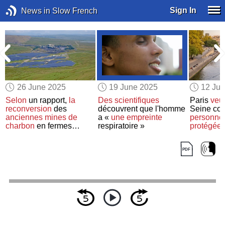
Sign In
News in Slow French
26 June 2025
19 June 2025
12 Ju
Selon
un rapport,
la
Des scientifiques
Paris
veut
reconversion
des
découvrent que l'homme
Seine c
anciennes mines de
a «
une empreinte
personne
charbon
en fermes
respiratoire »
protégée 
solaires pourrait avoir
un
gardienn
avenir prometteur