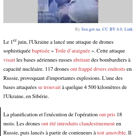
By
Ssu.gov.ua
,
CC BY 4.0
,
Link
er
Le 1
juin, l'Ukraine a lancé une attaque de drones
sophistiquée
baptisée
«
Toile d’araignée
». Cette attaque
visait
les bases aériennes russes
abritant
des bombardiers à
capacité nucléaire. 117 drones
ont frappé
divers endroits
en
Russie, provoquant d'importantes explosions. L'une des
bases attaquées
se trouvait
à quelque 4 500 kilomètres de
l'Ukraine, en Sibérie.
La planification et l'exécution de l'opération
ont pris
18
mois. Les drones
ont été introduits clandestinement
en
Article
Russie, puis lancés à partir de conteneurs à
toit amovible
. Il