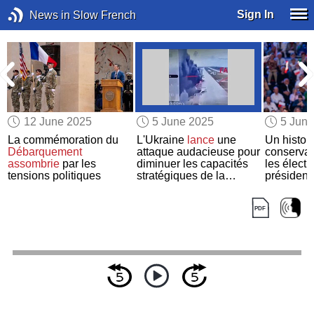
Sign In
News in Slow French
12 June 2025
5 June 2025
5 Jun
La commémoration du
L'Ukraine
lance
une
Un histor
a
Débarquement
attaque audacieuse pour
conserva
assombrie
par les
diminuer les capacités
les électi
e
tensions politiques
stratégiques de la
présidenti
Russie
Pologne