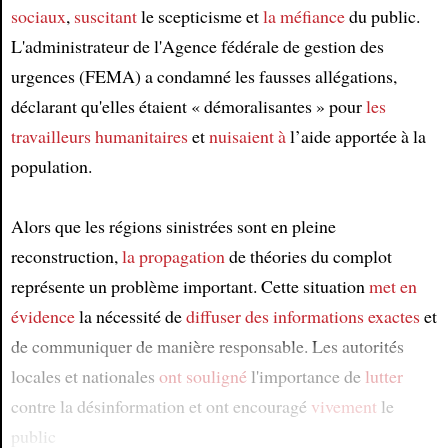
Article
sociaux
,
suscitant
le scepticisme et
la méfiance
du public.
L'administrateur de l'Agence fédérale de gestion des
urgences (FEMA) a condamné les fausses allégations,
déclarant qu'elles étaient « démoralisantes » pour
les
travailleurs humanitaires
et
nuisaient à
l’aide apportée à la
population.
Alors que les régions sinistrées sont en pleine
reconstruction,
la propagation
de théories du complot
représente un problème important. Cette situation
met en
évidence
la nécessité de
diffuser
des informations exactes
et
de communiquer de manière responsable. Les autorités
locales et nationales
ont souligné
l'importance de
lutter
contre la désinformation et ont encouragé
vivement
le
public