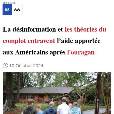
TEXT SIZE
aa
AA
La désinformation et
les théories du
complot
entravent
l’aide apportée
aux Américains après
l'ouragan
10 October 2024