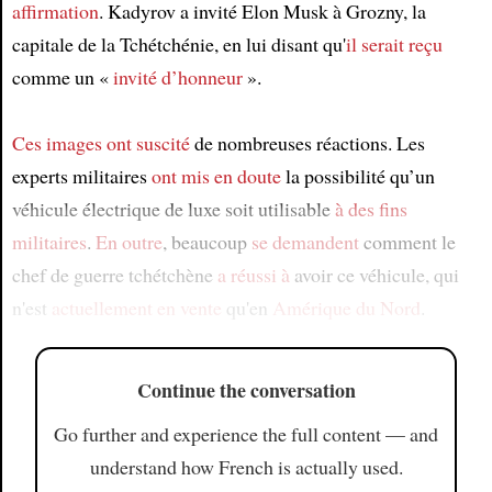
affirmation
. Kadyrov a invité Elon Musk à Grozny, la
capitale de la Tchétchénie, en lui disant qu'
il serait reçu
comme un «
invité d’honneur
».
Ces images
ont suscité
de nombreuses réactions. Les
experts militaires
ont mis en doute
la possibilité qu’un
véhicule électrique de luxe soit utilisable
à des fins
militaires
.
En outre
, beaucoup
se demandent
comment le
chef de guerre tchétchène
a réussi à
avoir ce véhicule, qui
n'est
actuellement
en vente
qu'en
Amérique du Nord
.
Continue the conversation
Go further and experience the full content — and
understand how French is actually used.