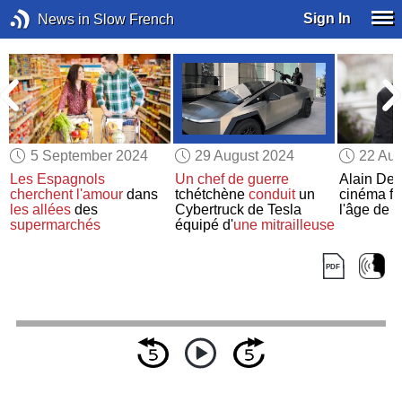
Sign In
News in Slow French
5 September 2024
29 August 2024
22 Aug
Les Espagnols
Un chef de guerre
Alain Del
cherchent l'amour
dans
tchétchène
conduit
un
cinéma fr
les allées
des
Cybertruck de Tesla
l'âge de 
supermarchés
équipé d'
une mitrailleuse