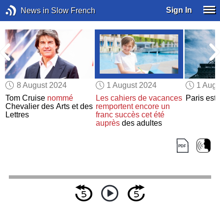
Sign In
News in Slow French
8 August 2024
1 August 2024
1 Augu
Tom Cruise
nommé
Les cahiers de vacances
Paris est
Chevalier des Arts et des
remportent encore un
Lettres
franc succès
cet été
auprès
des adultes