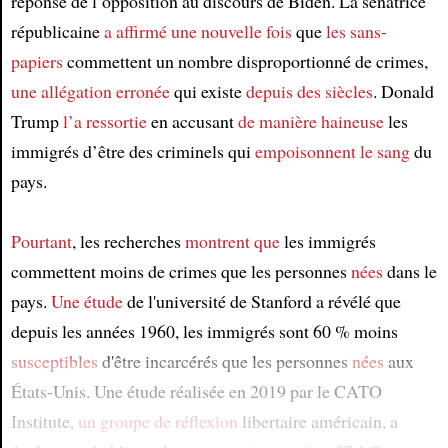
réponse de l’opposition au discours de Biden. La sénatrice
Article
républicaine
a affirmé une nouvelle fois
que
les sans-
papiers
commettent un nombre disproportionné de crimes,
une allégation erronée
qui existe
depuis des siècles
. Donald
Trump
l’a ressortie
en accusant
de manière haineuse
les
immigrés d’être des criminels qui
empoisonnent
le sang
du
pays.
Pourtant
, les recherches
montrent que
les immigrés
commettent moins de crimes que les personnes
nées
dans le
pays.
Une étude
de l'université de Stanford a révélé que
depuis les années 1960, les immigrés sont 60 % moins
susceptibles
d'être incarcérés que les personnes
nées
aux
États-Unis. Une étude réalisée en 2019 par le CATO
Institute,
un groupe de réflexion
libertaire américain, a