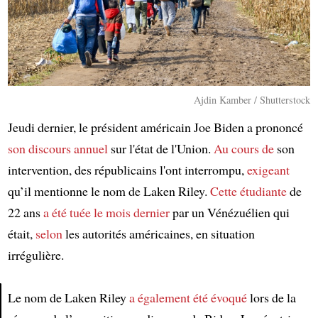
Ajdin Kamber / Shutterstock
Jeudi dernier, le président américain Joe Biden a prononcé
son discours annuel
sur l'état de l'Union.
Au cours de
son
intervention, des républicains l'ont interrompu,
exigeant
qu’il mentionne le nom de Laken Riley.
Cette étudiante
de
22 ans
a été tuée
le mois dernier
par un Vénézuélien qui
était,
selon
les autorités américaines, en situation
irrégulière.
Le nom de Laken Riley
a également été évoqué
lors de la