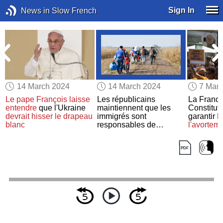
Sign In
News in Slow French
14 March 2024
14 March 2024
7 Mar
Le pape François
laisse
Les républicains
La France
entendre
que l'Ukraine
maintiennent que les
Constitut
devrait hisser le drapeau
immigrés sont
garantir
le
blanc
responsables de
l'avortem
l’augmentation
de la
criminalité aux États-
Unis