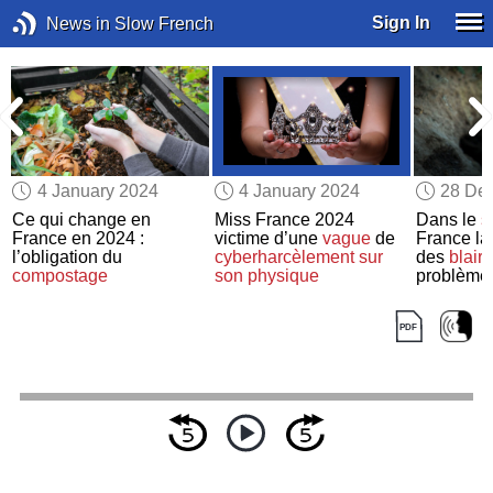
Sign In
News in Slow French
4 January 2024
4 January 2024
28 De
Ce qui change en
Miss France 2024
Dans le
s
r
France en 2024 :
victime d’une
vague
de
France la 
l’obligation du
cyberharcèlement
sur
des
blair
compostage
son physique
problème