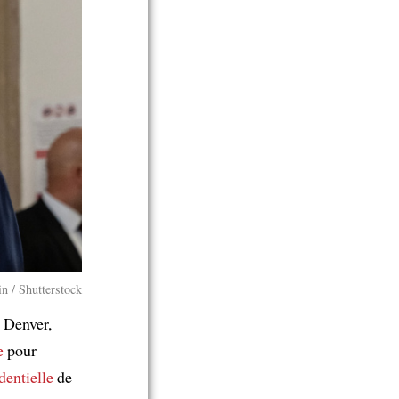
in / Shutterstock
 Denver,
e
pour
identielle
de