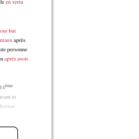
ble
en vertu
pour but
entaux
après
oute personne
on
après avoir
ème
 14
avant et
élection