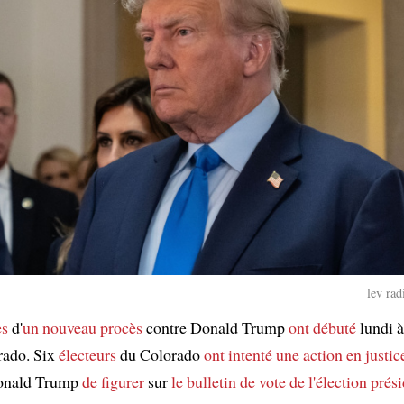
lev rad
es
d'
un nouveau procès
contre Donald Trump
ont débuté
lundi à
rado. Six
électeurs
du Colorado
ont intenté
une action en justic
nald Trump
de figurer
sur
le bulletin de vote de l'élection prés