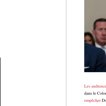
Article
Les audienc
dans le Colo
empêcher
Do