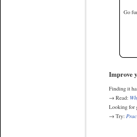
Go fur
Improve y
Finding it h
→ Read:
Why
Looking for
→ Try:
Prac