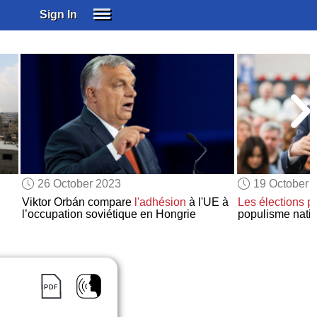
Sign In
SIGN IN
SUBSCRIBE
EDUCATIONAL LICENSES
GIFT CARDS
OTHER LANGUAGES
ABOUT US
ALEXA
26 October 2023
19 October 
ADJUST COLORS
Viktor Orbán compare
l'adhésion
à l'UE à
Les élections p
l’occupation soviétique en Hongrie
populisme natio