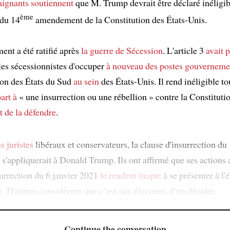
aignants
soutiennent
que M. Trump devrait être déclaré inéligi
ème
 du 14
amendement de la Constitution des États-Unis.
nt a été ratifié après
la guerre de Sécession
. L'article 3
avait 
les sécessionnistes d'occuper
à nouveau
des postes gouvernem
tion des États du Sud
au sein
des États-Unis. Il rend inéligible t
part à
« une insurrection ou une rébellion » contre la Constituti
t de la défendre
.
s juristes
libéraux et conservateurs, la clause d'insurrection du
'appliquerait à Donald Trump. Ils ont affirmé que ses actions 
surrection du 6 janvier 2021
le rendent inapte
à se présenter à l'
e. D'autres considèrent que c’est aux électeurs d’en décider.
Continue the conversation