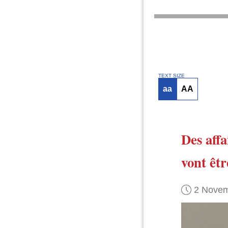
TEXT SIZE
aa
AA
Des affa
vont êtr
2 Novem