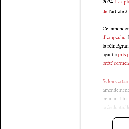
2024.
Les pl
de
l'article 3
Cet amendeme
d’empêcher
la réintégra
ayant «
pris 
prêté sermen
Selon
certain
amendement s
pendant l'in
présidentiell