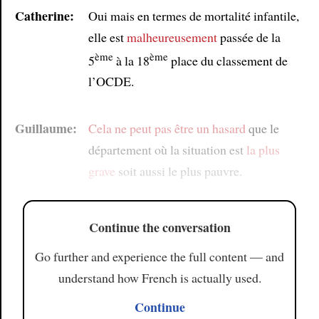
Catherine:
Oui mais en termes de mortalité infantile,
elle est
malheureusement
passée de la
ème
ème
5
à la 18
place du classement de
l’OCDE.
Guillaume:
Cela ne peut pas être un hasard
que le
département où la situation est
la plus
grave
soit aussi le plus pauvre.
Continue the conversation
Go further and experience the full content — and
understand how French is actually used.
Continue