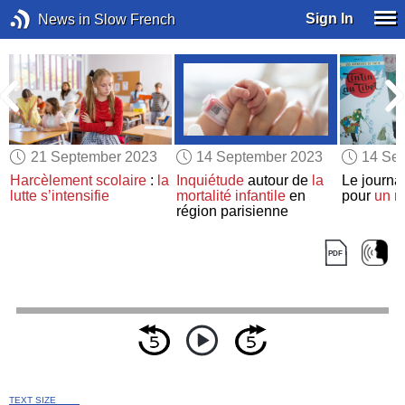
Sign In
News in Slow French
21 September 2023
14 September 2023
14 Se
Harcèlement scolaire
:
la
Inquiétude
autour de
la
Le journa
lutte
s’intensifie
mortalité infantile
en
pour
un n
région parisienne
TEXT SIZE