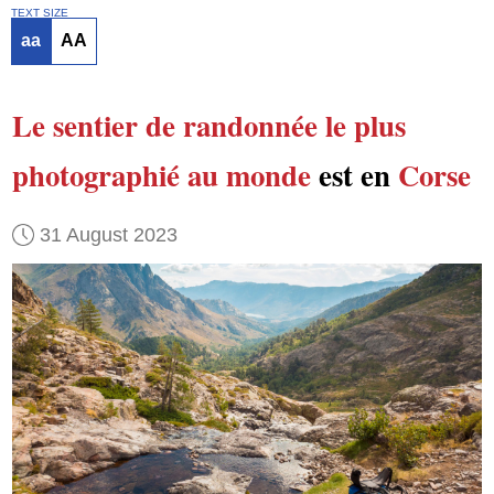
TEXT SIZE
aa
AA
Le sentier de randonnée
le plus
photographié au monde
est en
Corse
31 August 2023