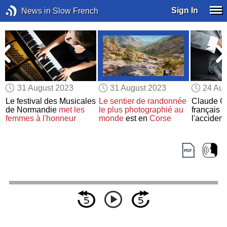
Sign In
News in Slow French
31 August 2023
31 August 2023
24 Aug
Le festival des Musicales
Le sentier de randonnée
Claude Go
de Normandie
met les
le plus photographié au
français 
femmes à l'honneur
monde
est en
Corse
l'accident