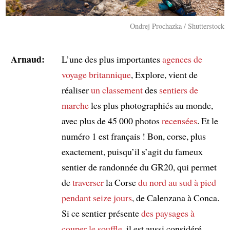
Ondrej Prochazka / Shutterstock
Arnaud:
L’une des plus importantes
agences de
voyage britannique
, Explore, vient de
réaliser
un classement
des
sentiers de
marche
les plus photographiés au monde,
avec plus de 45 000 photos
recensées
. Et le
numéro 1 est français ! Bon, corse, plus
exactement, puisqu’il s’agit du fameux
sentier de randonnée du GR20, qui permet
de
traverser
la Corse
du nord au sud
à pied
pendant seize jours
, de Calenzana à Conca.
Si ce sentier présente
des paysages à
couper le souffle
, il est aussi considéré