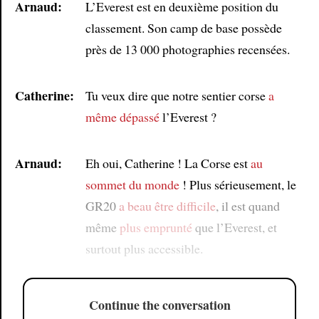
Arnaud:
L’Everest est en deuxième position du
classement. Son camp de base possède
près de 13 000 photographies recensées.
Catherine:
Tu veux dire que notre sentier corse
a
même dépassé
l’Everest ?
Arnaud:
Eh oui, Catherine ! La Corse est
au
sommet du monde
! Plus sérieusement, le
GR20
a beau être difficile
, il est quand
même
plus emprunté
que l’Everest, et
surtout plus accessible.
Continue the conversation