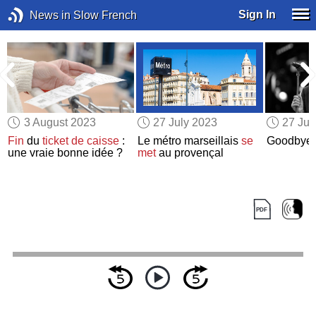
Sign In
News in Slow French
3 August 2023
27 July 2023
27 Jul
Fin
du
ticket de caisse
:
Le métro marseillais
se
Goodbye 
une vraie bonne idée ?
met
au provençal