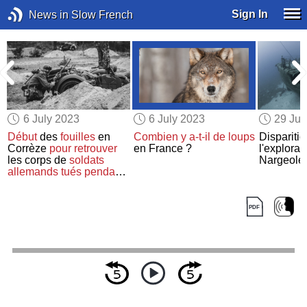
Sign In
News in Slow French
6 July 2023
6 July 2023
29 Ju
a
Début
des
fouilles
en
Combien y a-t-il de loups
Dispariti
Corrèze
pour retrouver
en France ?
l'explorat
les corps de
soldats
Nargeolet
allemands
tués
pendant
la Seconde Guerre
mondiale