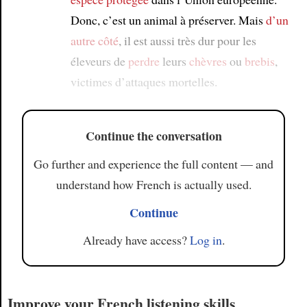
Donc, c’est un animal à préserver. Mais
d’un
autre côté
, il est aussi très dur pour les
éleveurs de
perdre
leurs
chèvres
ou
brebis
,
victimes d’attaques mortelles.
Continue the conversation
Go further and experience the full content — and
understand how French is actually used.
Continue
Already have access?
Log in
.
Improve your French listening skills