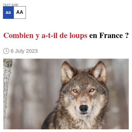
TEXT SIZE
aa
AA
Combien y a-t-il de loups
en France ?
6 July 2023