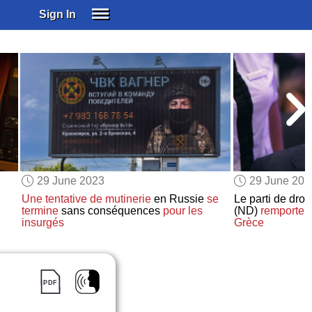
Sign In
SIGN IN
SUBSCRIBE
EDUCATIONAL LICENSES
GIFT CARDS
OTHER LANGUAGES
ABOUT US
ALEXA
29 June 2023
29 June 202
ADJUST COLORS
Une tentative de mutinerie
en Russie
se
Le parti de dro
termine
sans conséquences
pour les
(ND)
remporte
insurgés
Grèce