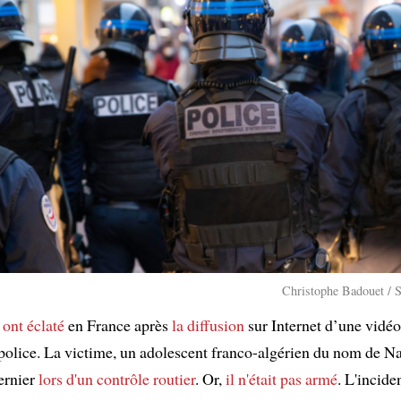
Christophe Badouet / 
ont éclaté
en France après
la diffusion
sur Internet d’une vidéo
police. La victime, un adolescent franco-algérien du nom de N
ernier
lors d'un contrôle routier
. Or,
il n'était pas armé
. L'incide