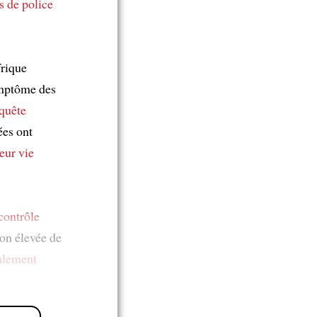
s de police
frique
ymptôme des
quête
ées ont
eur vie
contrôle
ion élevée de
alement