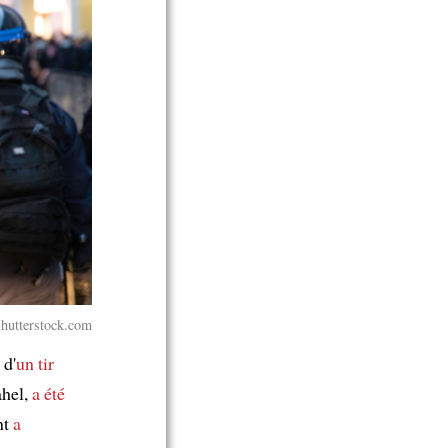
Shutterstock.com
 d'
un tir
ahel,
a été
nt
a