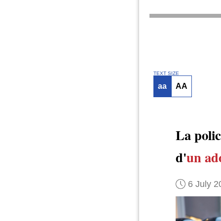
TEXT SIZE
aa
AA
La poli
d'
un ad
6 July 2