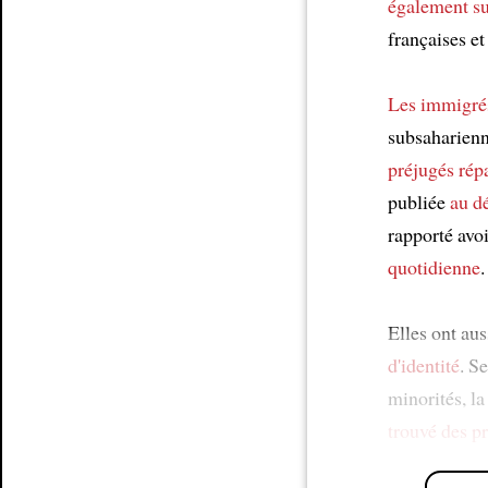
également su
françaises et
Les immigré
subsaharienn
préjugés rép
publiée
au d
rapporté avo
quotidienne
.
Elles ont aus
d'identité
. S
minorités, l
trouvé des p