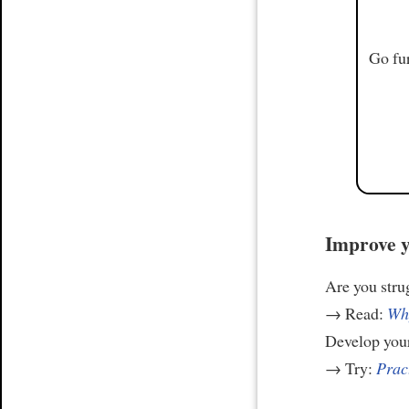
Go fur
Improve y
Are you stru
→ Read:
Why
Develop your
→ Try:
Prac