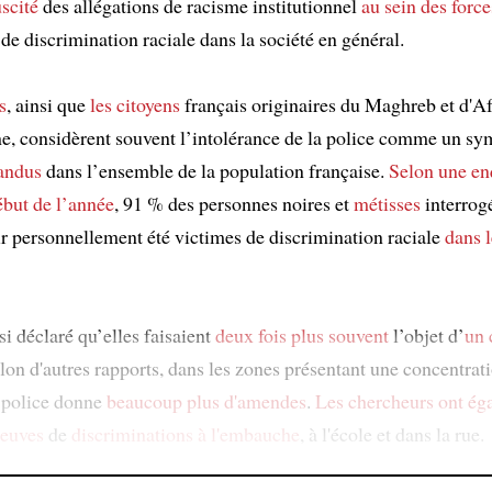
scité
des allégations de racisme institutionnel
au sein des force
 de discrimination raciale dans la société en général.
s
, ainsi que
les citoyens
français originaires du Maghreb et d'A
e, considèrent souvent l’intolérance de la police comme un s
andus
dans l’ensemble de la population française.
Selon
une en
ébut de l’année
, 91 % des personnes noires et
métisses
interrog
ir personnellement été victimes de discrimination raciale
dans l
si déclaré qu’elles faisaient
deux fois plus souvent
l’objet d’
un 
elon d'autres rapports, dans les zones présentant une concentrat
a police donne
beaucoup plus d'amendes
.
Les chercheurs
ont ég
reuves
de
discriminations à l'embauche
, à l'école et dans la rue.