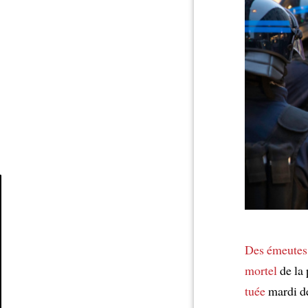
Article
Des émeutes
mortel
de la 
tuée
mardi d