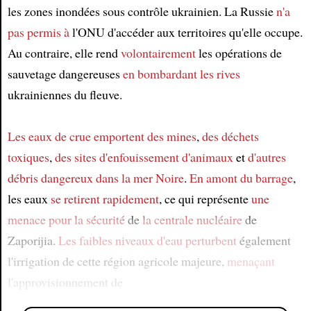
les zones inondées sous contrôle ukrainien. La Russie
n'a
pas permis à
l'ONU d'accéder aux territoires qu'elle occupe.
Au contraire, elle rend
volontairement
les opérations de
sauvetage dangereuses
en bombardant
les rives
ukrainiennes du fleuve.
Les eaux de crue
emportent
des mines
,
des déchets
toxiques
,
des sites d'enfouissement d'animaux
et
d'autres
débris dangereux
dans la mer Noire
.
En amont du barrage
,
les eaux
se retirent rapidement
, ce qui représente
une
menace pour la sécurité
de
la centrale nucléaire
de
Zaporijia.
Les faibles niveaux d'eau
perturbent
également
l'irrigation de cette région agricole majeure,
menaçant
l'approvisionnement de