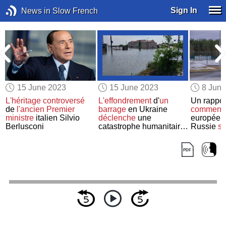
Sign In
News in Slow French
15 June 2023
15 June 2023
8 Jun
L'héritage controversé
L'effondrement
d'
un
Un rappo
e
de
l'ancien Premier
barrage
en Ukraine
comment
ministre
italien Silvio
déclenche
une
europée
Berlusconi
catastrophe humanitaire
Russie
so
et environnementale