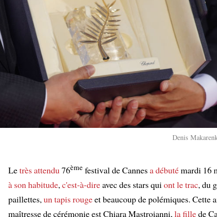
Denis Makarenko
ème
Le
très attendu
76
festival de Cannes
a débuté
mardi 16 
à son habitude
,
c'est-à-dire
avec des stars qui
ont le trac
, du 
paillettes,
un tapis rouge
et beaucoup de polémiques. Cette a
maîtresse de cérémonie est Chiara Mastroianni,
la fille
de Ca