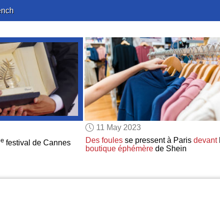
ench
11 May 2023
Des foules
se pressent à Paris
devant
e
festival de Cannes
boutique éphémère
de Shein