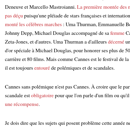
Deneuve et Marcello Mastroianni.
La première
montée des 
pas déçu
puisqu'une pléiade de stars françaises et internatio
monté
les célèbres marches
: Uma Thurman, Emmanuelle Bé
Johnny Depp, Michael Douglas accompagné de sa
femme
Ca
Zeta-Jones, et d'autres. Uma Thurman a d'ailleurs
décerné
un
d'or spéciale à Michael Douglas, pour honorer ses plus de 50
carrière et 80 films. Mais comme Cannes est le festival de l
il est toujours
entouré
de polémiques et de scandales.
:
Cannes sans polémique n'est pas Cannes. À croire que le pa
scandale est
obligatoire
pour que l'on parle d'un film ou qu'i
une récompense
.
Je dois dire que les sujets qui posent problème cette année n