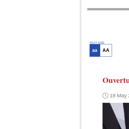
TEXT SIZE
aa
AA
Ouvert
18 May 