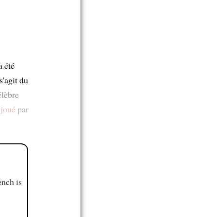
a été
s'agit du
élèbre
 joué
par
ench is