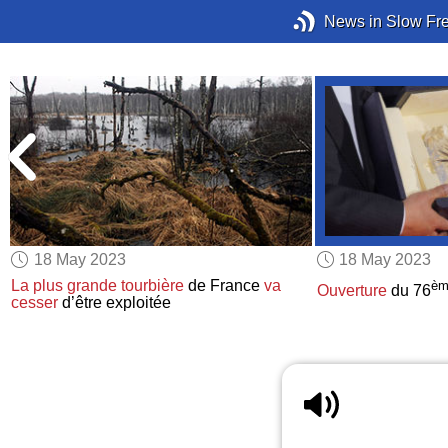
News in Slow Fr
18 May 2023
18 May 2023
La plus grande tourbière
de France
va
èm
Ouverture
du 76
cesser
d’être exploitée