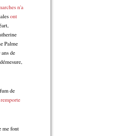
marches
n'a
nales
ont
art,
therine
e Palme
 ans de
a démesure,
rfum de
l
remporte
e me font