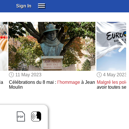
Sign In
SIGN IN
SUBSCRIBE
EDUCATIONAL LICENSES
GIFT CARDS
OTHER LANGUAGES
ABOUT US
ALEXA
11 May 2023
4 May 2023
ADJUST COLORS
la
Célébrations du 8 mai :
l’hommage
à Jean
Malgré
les pol
Moulin
avoir toutes se